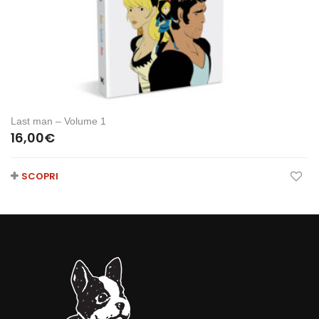
Last man – Volume 1
16,00
€
SCOPRI