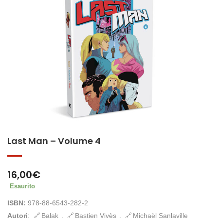
Last Man – Volume 4
16,00
€
Esaurito
ISBN:
978-88-6543-282-2
Autori
:
Balak
,
Bastien Vivès
,
Michaël Sanlaville