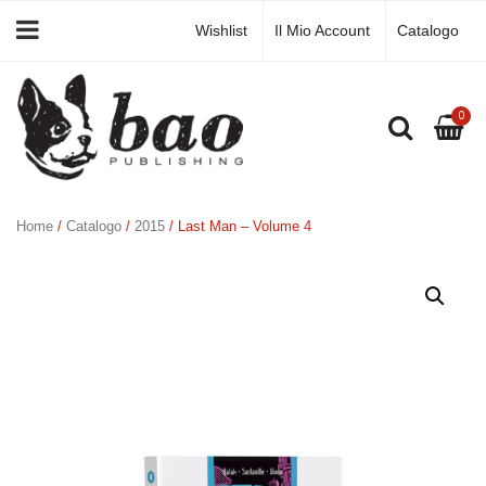
Wishlist
Il Mio Account
Catalogo
0
Home
/
Catalogo
/
2015
/ Last Man – Volume 4