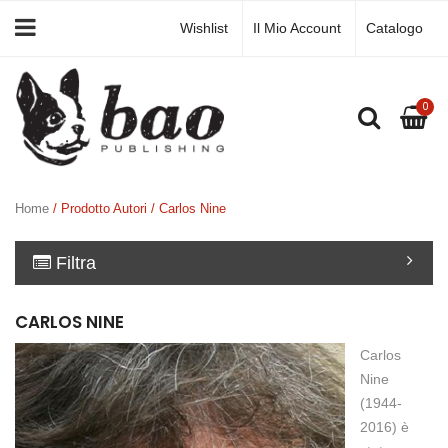
Wishlist
Il Mio Account
Catalogo
0
Home
/ Prodotto Autori / Carlos Nine
Filtra
CARLOS NINE
Carlos
Nine
(1944-
2016) è