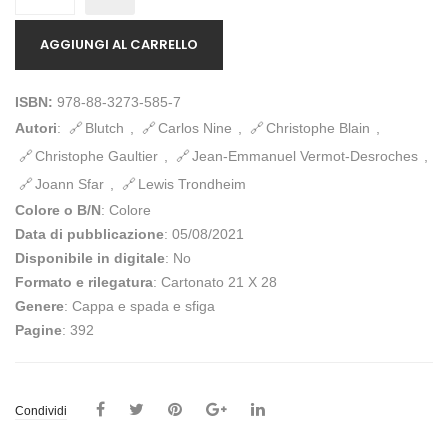
AGGIUNGI AL CARRELLO
ISBN:
978-88-3273-585-7
Autori
:
Blutch
,
Carlos Nine
,
Christophe Blain
,
Christophe Gaultier
,
Jean-Emmanuel Vermot-Desroches
,
Joann Sfar
,
Lewis Trondheim
Colore o B/N
: Colore
Data di pubblicazione
: 05/08/2021
Disponibile in digitale
: No
Formato e rilegatura
: Cartonato 21 X 28
Genere
: Cappa e spada e sfiga
Pagine
: 392
Condividi