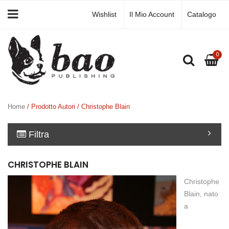
Wishlist
Il Mio Account
Catalogo
0
Home
/ Prodotto Autori / Christophe Blain
Filtra
CHRISTOPHE BLAIN
Christophe
Blain, nato
a