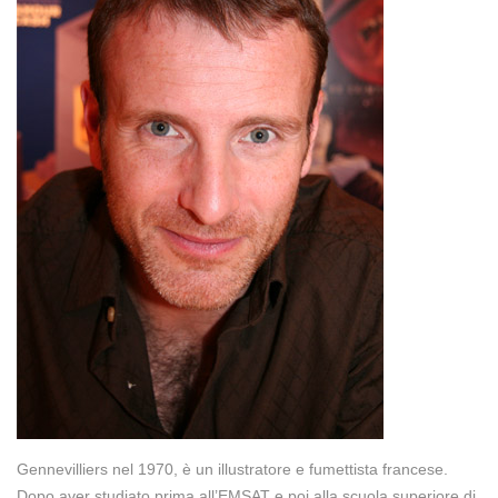
Gennevilliers nel 1970, è un illustratore e fumettista francese.
Dopo aver studiato prima all’EMSAT e poi alla scuola superiore di