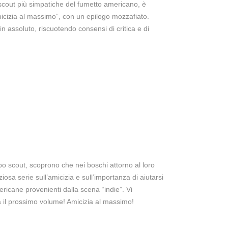
scout più simpatiche del fumetto americano, è
icizia al massimo”, con un epilogo mozzafiato.
n assoluto, riscuotendo consensi di critica e di
po scout, scoprono che nei boschi attorno al loro
osa serie sull’amicizia e sull’importanza di aiutarsi
ericane provenienti dalla scena “indie”. Vi
ca il prossimo volume! Amicizia al massimo!