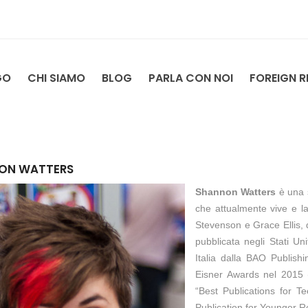
GO
CHI SIAMO
BLOG
PARLA CON NOI
FOREIGN R
ON WATTERS
Shannon Watters
è una s
che attualmente vive e l
Stevenson e Grace Ellis, d
pubblicata negli Stati U
Italia dalla BAO Publishi
Eisner Awards nel 2015 (
“Best Publications for 
Publication for Younger R