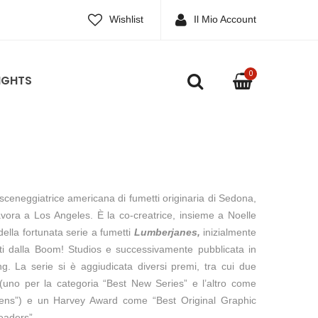
Wishlist
Il Mio Account
0
IGHTS
ceneggiatrice americana di fumetti originaria di Sedona,
avora a Los Angeles. È la co-creatrice, insieme a Noelle
ella fortunata serie a fumetti
Lumberjanes,
inizialmente
niti dalla Boom! Studios e successivamente pubblicata in
ng. La serie si è aggiudicata diversi premi, tra cui due
uno per la categoria “Best New Series” e l’altro come
Teens”) e un Harvey Award come “Best Original Graphic
eaders”.