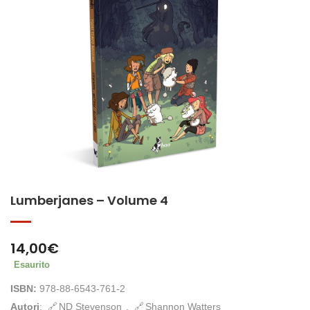
Lumberjanes – Volume 4
14,00
€
Esaurito
ISBN:
978-88-6543-761-2
Autori
:
ND Stevenson
,
Shannon Watters