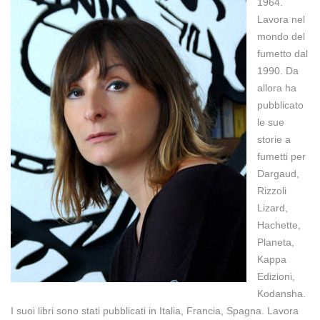
1964.
Lavora nel
mondo del
fumetto dal
1990. Da
allora ha
pubblicato
le sue
storie a
fumetti per
Dargaud,
Rizzoli
Lizard,
Hachette,
Planeta,
Kappa
Edizioni,
Kodansha.
I suoi libri sono stati pubblicati in Italia, Francia, Spagna. Lavora