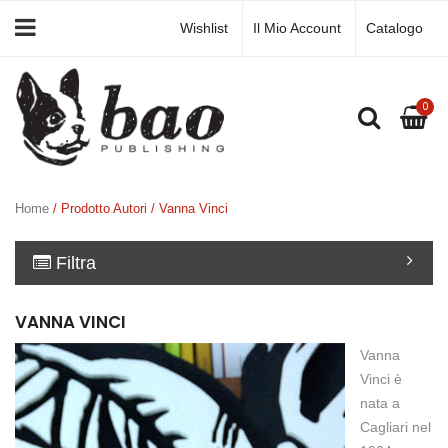
Wishlist
Il Mio Account
Catalogo
0
Home
/ Prodotto Autori / Vanna Vinci
Filtra
VANNA VINCI
Vanna
Vinci è
nata a
Cagliari nel