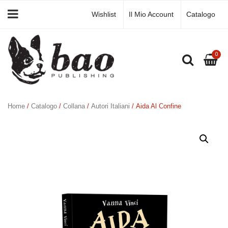
Wishlist
Il Mio Account
Catalogo
0
Home
/
Catalogo
/
Collana
/
Autori Italiani
/ Aida Al Confine