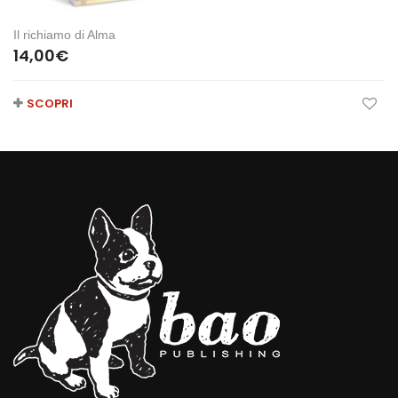
Il richiamo di Alma
14,00
€
SCOPRI