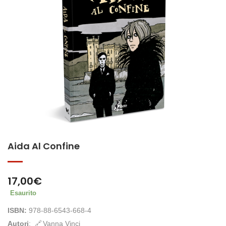
Aida Al Confine
17,00
€
Esaurito
ISBN:
978-88-6543-668-4
Autori
:
Vanna Vinci