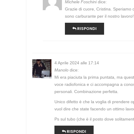
Michele Foschini
dice:
Grazie di cuore, Cristina. Speriamo d
sono carburante per il nostro lavoro!
RISPONDI
4 Aprile 2024 alle 17:14
Manolo
dice:
Mi era piaciuta la prima puntata, ma quest
voce radiofonica e ci accompagna a conosce
personali. Combinazione perfetta.
Unico difetto è che la voglia di prendere
vuol dire che state facendo un ottimo lavo
Ps sul tubo (che è il posto dove solitament
RISPONDI