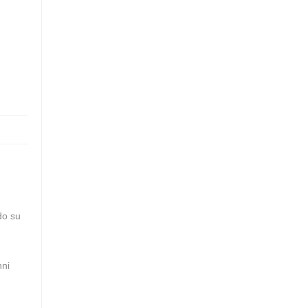
do su
nni