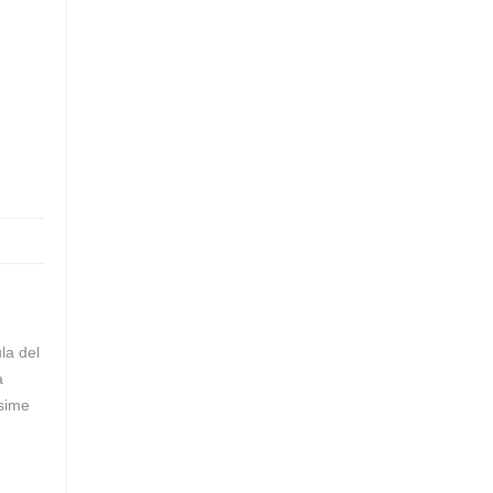
la del
a
ssime