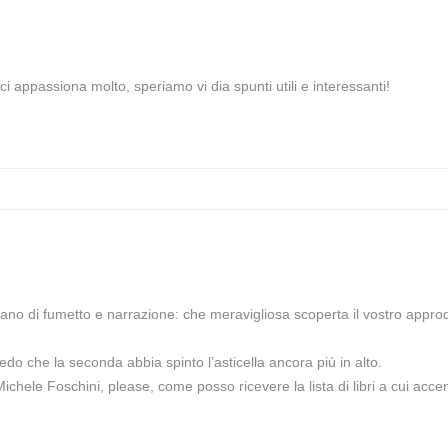
ci appassiona molto, speriamo vi dia spunti utili e interessanti!
no di fumetto e narrazione: che meravigliosa scoperta il vostro appro
do che la seconda abbia spinto l’asticella ancora più in alto.
ichele Foschini, please, come posso ricevere la lista di libri a cui acce