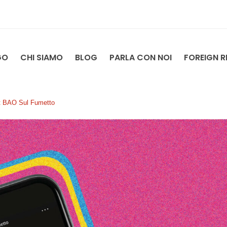
GO
CHI SIAMO
BLOG
PARLA CON NOI
FOREIGN R
t BAO Sul Fumetto