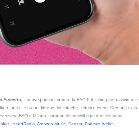
a Fumetto,
il nuovo podcast creato da BAO Publishing per avvicinarsi
ri, autrici e autori, librerie, biblioteche, lettrici e lettori. Con una sigla
la redazione BAO a Milano, saranno disponibili ogni due settimane.
eaker
,
iHeartRadio
,
Amazon Music
,
Deezer
,
Podcast Addict
,