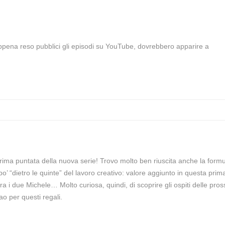
pena reso pubblici gli episodi su YouTube, dovrebbero apparire a
rima puntata della nuova serie! Trovo molto ben riuscita anche la formu
o’ “dietro le quinte” del lavoro creativo: valore aggiunto in questa prim
tra i due Michele… Molto curiosa, quindi, di scoprire gli ospiti delle pro
o per questi regali.