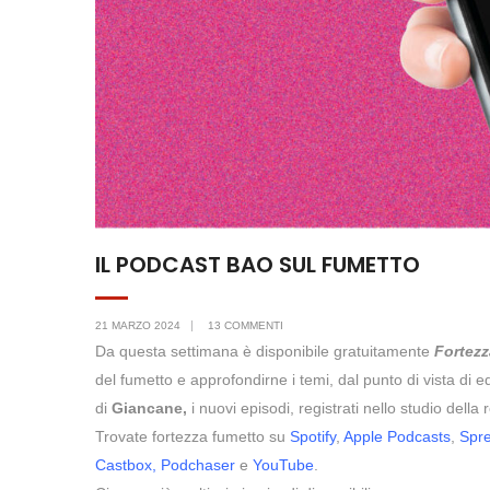
IL PODCAST BAO SUL FUMETTO
21 MARZO 2024
13 COMMENTI
Da questa settimana è disponibile gratuitamente
Fortezz
del fumetto e approfondirne i temi, dal punto di vista di edito
di
Giancane,
i nuovi episodi, registrati nello studio del
Trovate fortezza fumetto su
Spotify
,
Apple Podcasts
,
Spr
Castbox,
Podchaser
e
YouTube
.