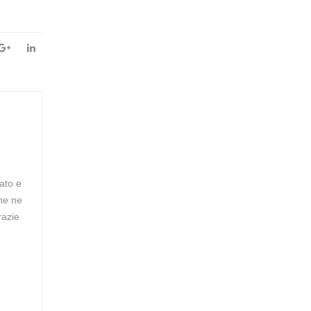
ato e
che ne
razie