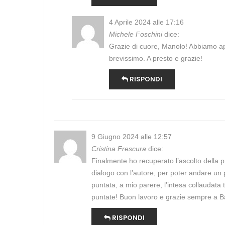
4 Aprile 2024 alle 17:16
Michele Foschini
dice:
Grazie di cuore, Manolo! Abbiamo ap
brevissimo. A presto e grazie!
RISPONDI
9 Giugno 2024 alle 12:57
Cristina Frescura
dice:
Finalmente ho recuperato l’ascolto della p
dialogo con l’autore, per poter andare un p
puntata, a mio parere, l’intesa collaudata 
puntate! Buon lavoro e grazie sempre a Ba
RISPONDI