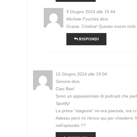
9 Giugno 2024 alle 15:44
Michele Foschini
dice:
Grazie, Cristina! Questo nuovo ciclo 
RISPONDI
15 Giugno 2024 alle 19:04
Simone
dice:
Ciao Bao!
Sono un appassionato di podcast che parla
Spotify!
La prima “stagione” mi era piaciuta, ma cre
Adesso però mi ritrovo qui per chiedervi: M
nell’episodio 7?