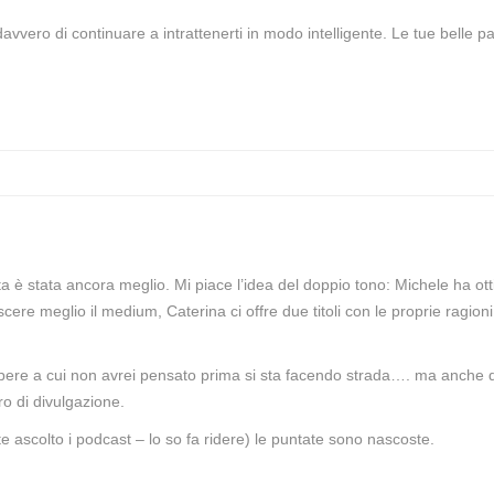
avvero di continuare a intrattenerti in modo intelligente. Le tue belle p
a è stata ancora meglio. Mi piace l’idea del doppio tono: Michele ha ot
re meglio il medium, Caterina ci offre due titoli con le proprie ragioni
 opere a cui non avrei pensato prima si sta facendo strada…. ma anche 
ro di divulgazione.
e ascolto i podcast – lo so fa ridere) le puntate sono nascoste.