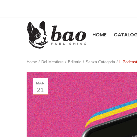
HOME
CATALO
Home
/
Del Mestiere
/
Editoria
/
Senza Categoria
/
Il Podcas
MAR
21