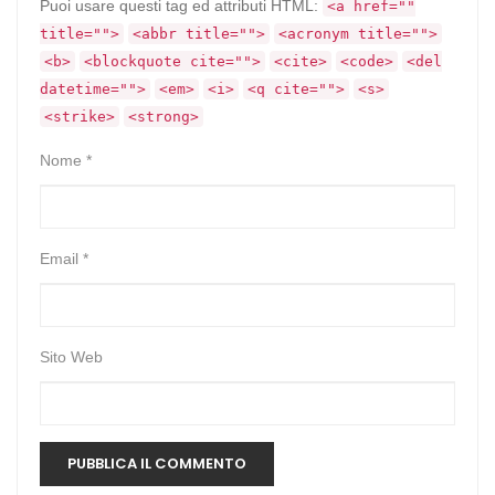
Puoi usare questi tag ed attributi HTML:
<a href=""
title="">
<abbr title="">
<acronym title="">
<b>
<blockquote cite="">
<cite>
<code>
<del
datetime="">
<em>
<i>
<q cite="">
<s>
<strike>
<strong>
Nome
*
Email
*
Sito Web