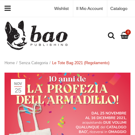
Wishlist
Il Mio Account
Catalogo
0
Home
/
Senza Categoria
/
Le Tote Bag 2021 (regolamento)
NOV
25