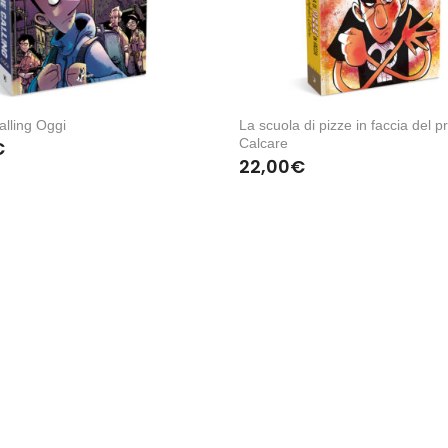
lling Oggi
La scuola di pizze in faccia del p
Calcare
€
22,00
€