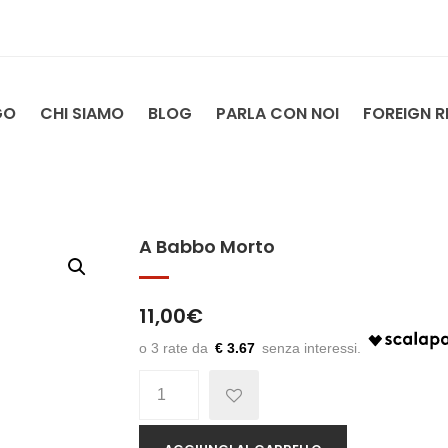
GO
CHI SIAMO
BLOG
PARLA CON NOI
FOREIGN R
A Babbo Morto
11,00
€
€ 3.67
Quantità