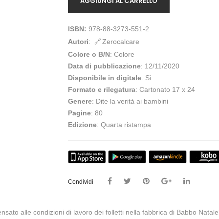
AGGIUNGI AL CARRELLO
ISBN:
978-88-3273-551-2
Autori
:
Zerocalcare
Colore o B/N
: Colore
Data di pubblicazione
: 12/11/2020
Disponibile in digitale
: Sì
Formato e rilegatura
: Cartonato 17 x 24
Genere
: Dite la verità ai bambini
Pagine
: 80
Edizione
: Quarta ristampa
Condividi
nsato alle condizioni di lavoro dei folletti nella fabbrica di Babbo Natal