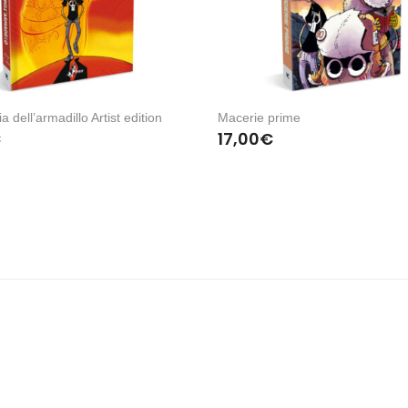
a dell’armadillo Artist edition
Macerie prime
€
17,00
€