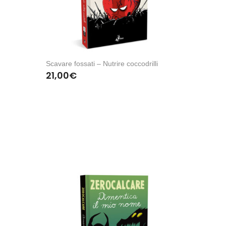
Scavare fossati – Nutrire coccodrilli
21,00
€