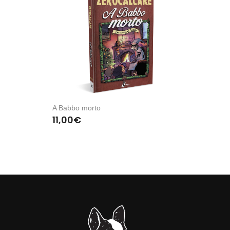
A Babbo morto
11,00
€