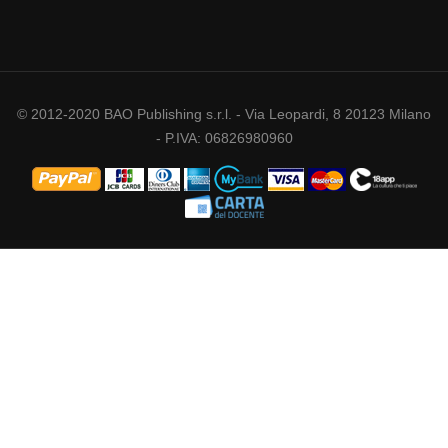
© 2012-2020 BAO Publishing s.r.l. - Via Leopardi, 8 20123 Milano
- P.IVA: 06826980960