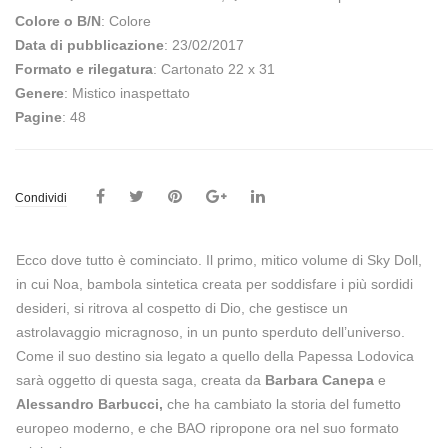
Colore o B/N
: Colore
Data di pubblicazione
: 23/02/2017
Formato e rilegatura
: Cartonato 22 x 31
Genere
: Mistico inaspettato
Pagine
: 48
Condividi
Ecco dove tutto è cominciato. Il primo, mitico volume di Sky Doll,
in cui Noa, bambola sintetica creata per soddisfare i più sordidi
desideri, si ritrova al cospetto di Dio, che gestisce un
astrolavaggio micragnoso, in un punto sperduto dell’universo.
Come il suo destino sia legato a quello della Papessa Lodovica
sarà oggetto di questa saga, creata da
Barbara Canepa
e
Alessandro Barbucci,
che ha cambiato la storia del fumetto
europeo moderno, e che BAO ripropone ora nel suo formato