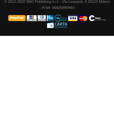
© 2012-2020 BAO Publishing s.r.l. - Via Leopardi, 8 20123 Milano
- P.IVA: 06826980960