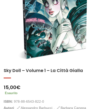
Sky Doll – Volume 1 – La Città Gialla
15,00
€
Esaurito
ISBN:
978-88-6543-822-0
Autori
:
Alessandro Barbucci
,
Barbara Canepa