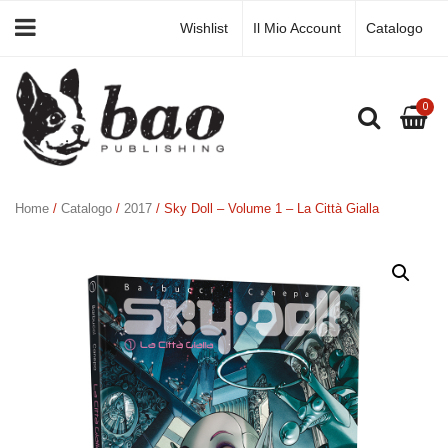
Wishlist
Il Mio Account
Catalogo
0
Home
/
Catalogo
/
2017
/ Sky Doll – Volume 1 – La Città Gialla