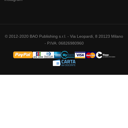
© 2012-2020 BAO Publishing s.r.l. - Via Leopardi, 8 20123 Milano
- P.IVA: 06826980960