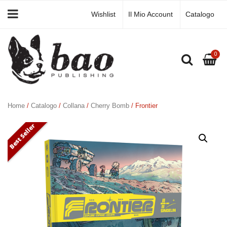
Wishlist
Il Mio Account
Catalogo
0
Home
/
Catalogo
/
Collana
/
Cherry Bomb
/ Frontier
Best Seller