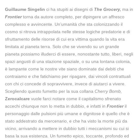
Guillaume Singelin
ci ha stupiti ai disegni di
The Grocery,
ma in
Frontier
torna da autore completo, per dipingere un affresco
complesso e avvincente. Un’umanità che sta colonizzando il
cosmo si ritrova intrappolata nelle stesse logiche predatorie e di
sfruttamento delle risorse di cui era vittima quando la vita era
limitata al pianeta terra. Solo che se vivendo su un grande
pianeta possiamo illuderci di essere, nonostante tutto, liberi, negli
spazi angusti di una stazione spaziale, o su una lontana colonia,
è lampante come le nostre vite siano dominate dai debiti che
contraiamo e che fatichiamo per ripagare, dai vincoli contrattuali
con chi ci concede di sopravvivere, invece di aiutarci a vivere.
Scegliendo questo fumetto per la sua collana
Cherry Bomb,
Zerocalcare
vuole farci notare come il capitalismo sfrenato
accechi chiunque non lo metta in dubbio, e infatti in
Frontier
il
personaggio dalle pulsioni più umane e dignitose è quello che è
stato addestrato da mercenario, e che ha visto la morte più da
vicino, arrivando a mettere in dubbio tutti i meccanismi su cui si
basa la sua esistenza. Un fumetto epico, toccante, profondo ed