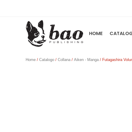
HOME
CATALO
Home
/
Catalogo
/
Collana
/
Aiken - Manga
/ Futagashira Volu