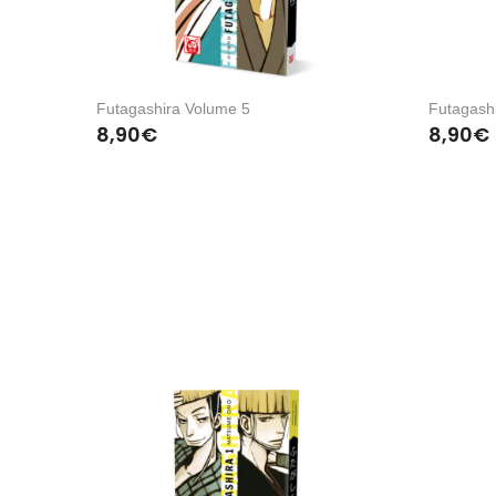
Futagashira Volume 5
Futagash
8,90
€
8,90
€