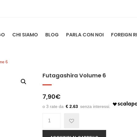
GO
CHI SIAMO
BLOG
PARLA CON NOI
FOREIGN R
me 6
Futagashira Volume 6
7,90
€
€ 2.63
Quantità