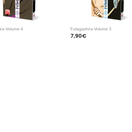
ira Volume 4
Futagashira Volume 3
7,90
€