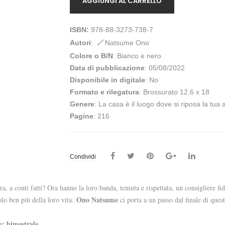
AGGIUNGI AL CARRELLO
ISBN:
978-88-3273-738-7
Autori
:
Natsume Ono
Colore o B/N
: Bianco e nero
Data di pubblicazione
: 05/08/2022
Disponibile in digitale
: No
Formato e rilegatura
: Brossurato 12,6 x 18
Genere
: La casa è il luogo dove si riposa la tua
Pagine
: 216
Condividi
a conti fatti? Ora hanno la loro banda, temuta e rispettata, un consigliere fidat
Ono Natsume
lo ben più della loro vita.
ci porta a un passo dal finale di que
e: bimestrale.