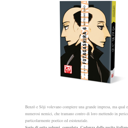
Benzō e Sōji volevano compiere una grande impresa, ma qual era, 
numerosi nemici, che tramano contro di loro mettendo in perico
particolarmente poetico ed esistenziale.
Serie di sette volumi, completa. Cadenza delle uscite italian