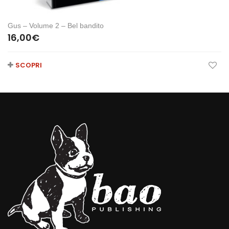
Gus – Volume 2 – Bel bandito
16,00
€
SCOPRI