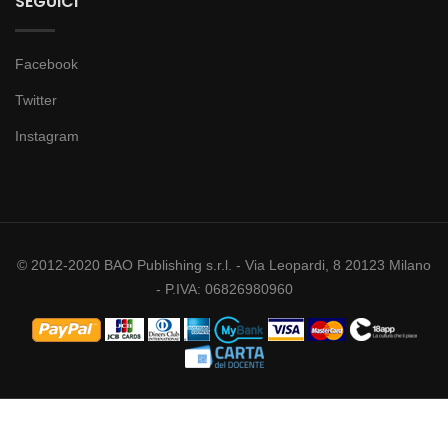
SEGUICI
Facebook
Twitter
Instagram
© 2012-2020 BAO Publishing s.r.l. - Via Leopardi, 8 20123 Milano
- P.IVA: 06826980960