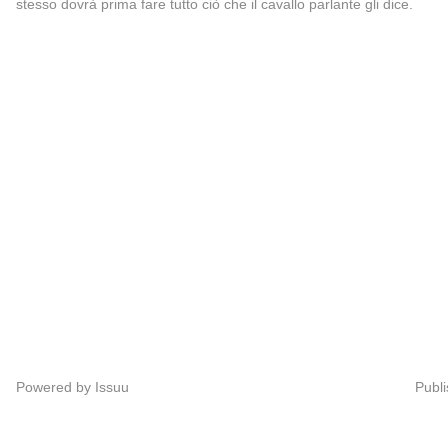
stesso dovrà prima fare tutto ciò che il cavallo parlante gli dice.
Powered by
Issuu
Publi