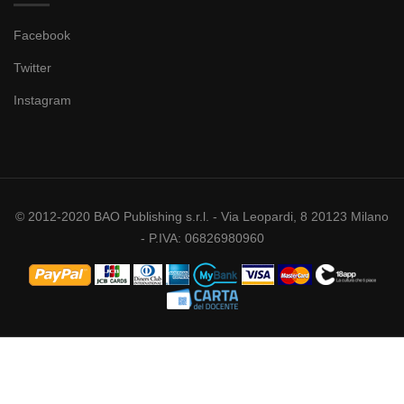
Facebook
Twitter
Instagram
© 2012-2020 BAO Publishing s.r.l. - Via Leopardi, 8 20123 Milano
- P.IVA: 06826980960