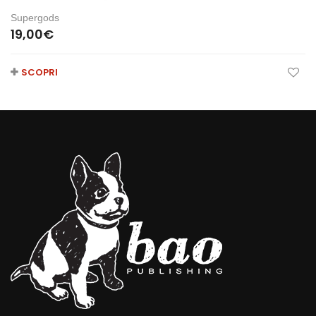
Supergods
19,00
€
SCOPRI