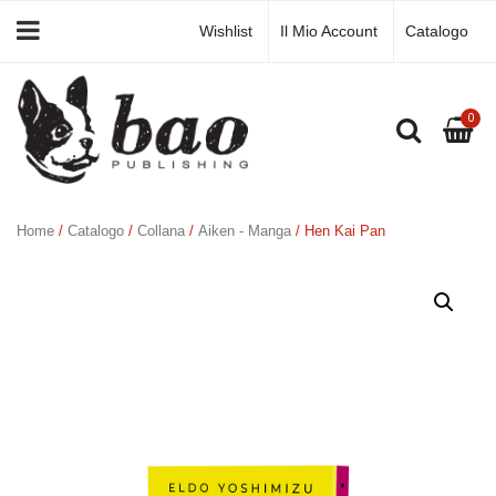
Wishlist
Il Mio Account
Catalogo
0
Home
/
Catalogo
/
Collana
/
Aiken - Manga
/ Hen Kai Pan