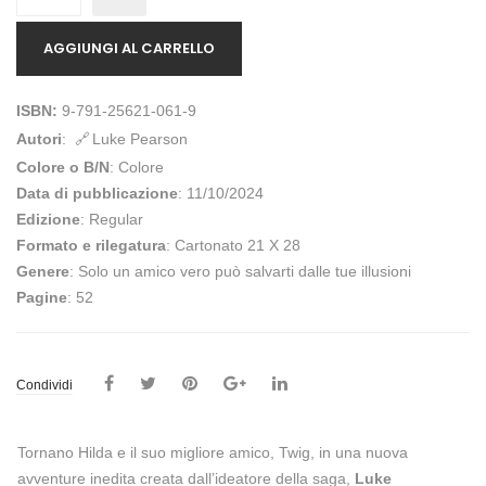
AGGIUNGI AL CARRELLO
ISBN:
9-791-25621-061-9
Autori
:
Luke Pearson
Colore o B/N
: Colore
Data di pubblicazione
: 11/10/2024
Edizione
: Regular
Formato e rilegatura
: Cartonato 21 X 28
Genere
: Solo un amico vero può salvarti dalle tue illusioni
Pagine
: 52
Condividi
Tornano Hilda e il suo migliore amico, Twig, in una nuova
avventure inedita creata dall’ideatore della saga,
Luke