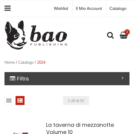
Wishlist
Il Mio Account
Catalogo
0
Home
/
Catalogo
/ 2024
Filtra
1-20 di 52
La taverna di mezzanotte
Volume 10