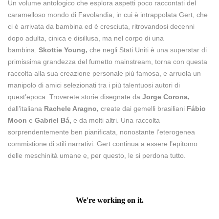
Un volume antologico che esplora aspetti poco raccontati del
caramelloso mondo di Favolandia, in cui è intrappolata Gert, che
ci è arrivata da bambina ed è cresciuta, ritrovandosi decenni
dopo adulta, cinica e disillusa, ma nel corpo di una
bambina.
Skottie Young,
che negli Stati Uniti è una superstar di
primissima grandezza del fumetto mainstream, torna con questa
raccolta alla sua creazione personale più famosa, e arruola un
manipolo di amici selezionati tra i più talentuosi autori di
quest’epoca. Troverete storie disegnate da
Jorge Corona,
dall’italiana
Rachele Aragno,
create dai gemelli brasiliani
Fábio
Moon
e
Gabriel Bá,
e da molti altri. Una raccolta
sorprendentemente ben pianificata, nonostante l’eterogenea
commistione di stili narrativi. Gert continua a essere l’epitomo
delle meschinità umane e, per questo, le si perdona tutto.