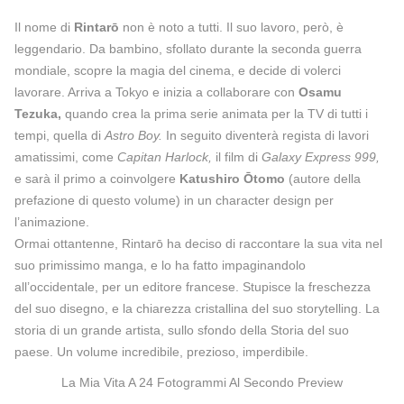
Il nome di
Rintarō
non è noto a tutti. Il suo lavoro, però, è
leggendario. Da bambino, sfollato durante la seconda guerra
mondiale, scopre la magia del cinema, e decide di volerci
lavorare. Arriva a Tokyo e inizia a collaborare con
Osamu
Tezuka,
quando crea la prima serie animata per la TV di tutti i
tempi, quella di
Astro Boy.
In seguito diventerà regista di lavori
amatissimi, come
Capitan Harlock,
il film di
Galaxy Express 999,
e sarà il primo a coinvolgere
Katushiro Ōtomo
(autore della
prefazione di questo volume) in un character design per
l’animazione.
Ormai ottantenne, Rintarō ha deciso di raccontare la sua vita nel
suo primissimo manga, e lo ha fatto impaginandolo
all’occidentale, per un editore francese. Stupisce la freschezza
del suo disegno, e la chiarezza cristallina del suo storytelling. La
storia di un grande artista, sullo sfondo della Storia del suo
paese. Un volume incredibile, prezioso, imperdibile.
La Mia Vita A 24 Fotogrammi Al Secondo Preview