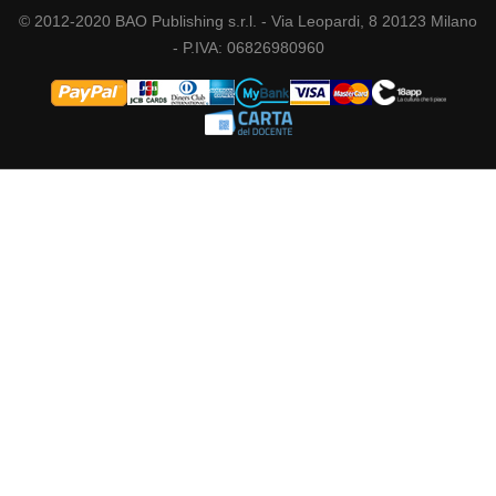
© 2012-2020 BAO Publishing s.r.l. - Via Leopardi, 8 20123 Milano
- P.IVA: 06826980960