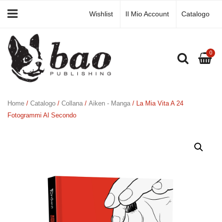
Wishlist
Il Mio Account
Catalogo
0
Home
/
Catalogo
/
Collana
/
Aiken - Manga
/ La Mia Vita A 24
Fotogrammi Al Secondo