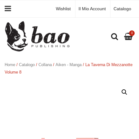
Wishlist
Il Mio Account
Catalogo
0
Home
/
Catalogo
/
Collana
/
Aiken - Manga
/ La Taverna Di Mezzanotte
Volume 8