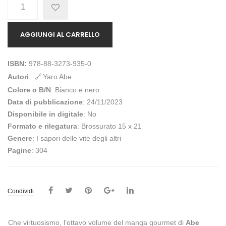
Quantità
AGGIUNGI AL CARRELLO
ISBN:
978-88-3273-935-0
Autori
:
Yaro Abe
Colore o B/N
: Bianco e nero
Data di pubblicazione
: 24/11/2023
Disponibile in digitale
: No
Formato e rilegatura
: Brossurato 15 x 21
Genere
: I sapori delle vite degli altri
Pagine
: 304
Condividi
Che virtuosismo, l’ottavo volume del manga gourmet di
Abe