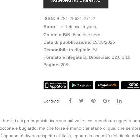
AGGIUNGI AL CARRELLO
ISBN:
9-791-25621-271-2
Autori
:
Tetsuya Toyoda
Colore o B/N
: Bianco e nero
Data di pubblicazione
: 19/06/2026
Disponibile in digitale
: Sì
Formato e rilegatura
: Brossurato 12,6 x 18
Pagine
: 208
Condividi
ie brevi, i cui protagonisti ricorrono più volte, costruendo un oggetto n
 scroccone e bugiardo, ma che forse è meno ciarlatano di quel che sembra.
iappone, è diverso rispetto all’Italia, eppure la sacralità del rituale del 