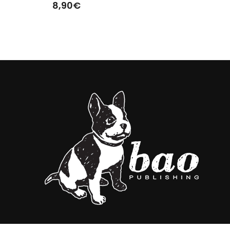
8,90
€