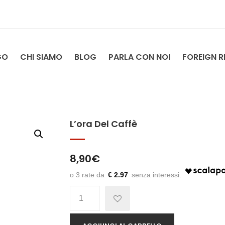
GO
CHI SIAMO
BLOG
PARLA CON NOI
FOREIGN R
L’ora Del Caffè
8,90
€
€ 2.97
Quantità