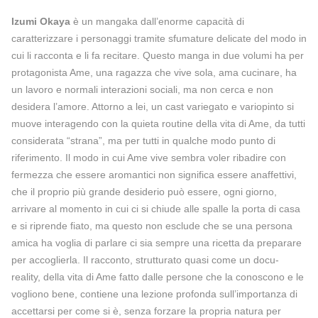
Izumi Okaya
è un mangaka dall’enorme capacità di
caratterizzare i personaggi tramite sfumature delicate del modo in
cui li racconta e li fa recitare. Questo manga in due volumi ha per
protagonista Ame, una ragazza che vive sola, ama cucinare, ha
un lavoro e normali interazioni sociali, ma non cerca e non
desidera l’amore. Attorno a lei, un cast variegato e variopinto si
muove interagendo con la quieta routine della vita di Ame, da tutti
considerata “strana”, ma per tutti in qualche modo punto di
riferimento. Il modo in cui Ame vive sembra voler ribadire con
fermezza che essere aromantici non significa essere anaffettivi,
che il proprio più grande desiderio può essere, ogni giorno,
arrivare al momento in cui ci si chiude alle spalle la porta di casa
e si riprende fiato, ma questo non esclude che se una persona
amica ha voglia di parlare ci sia sempre una ricetta da preparare
per accoglierla. Il racconto, strutturato quasi come un docu-
reality, della vita di Ame fatto dalle persone che la conoscono e le
vogliono bene, contiene una lezione profonda sull’importanza di
accettarsi per come si è, senza forzare la propria natura per