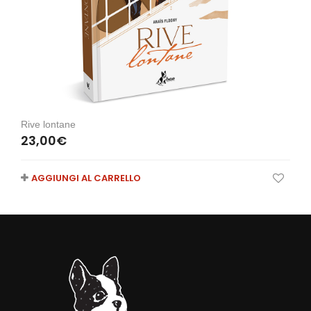
Rive lontane
23,00
€
AGGIUNGI AL CARRELLO