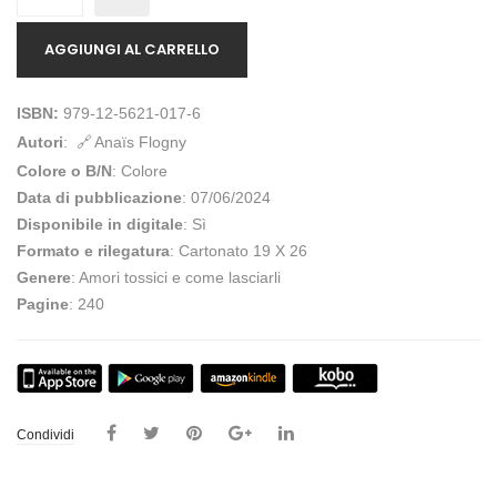
AGGIUNGI AL CARRELLO
ISBN:
979-12-5621-017-6
Autori
:
Anaïs Flogny
Colore o B/N
: Colore
Data di pubblicazione
: 07/06/2024
Disponibile in digitale
: Sì
Formato e rilegatura
: Cartonato 19 X 26
Genere
: Amori tossici e come lasciarli
Pagine
: 240
Condividi