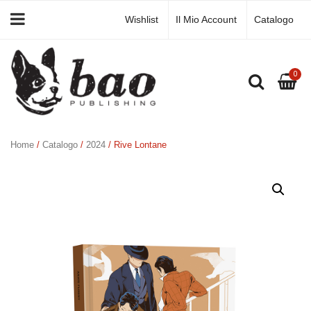
Wishlist
Il Mio Account
Catalogo
0
Home
/
Catalogo
/
2024
/ Rive Lontane