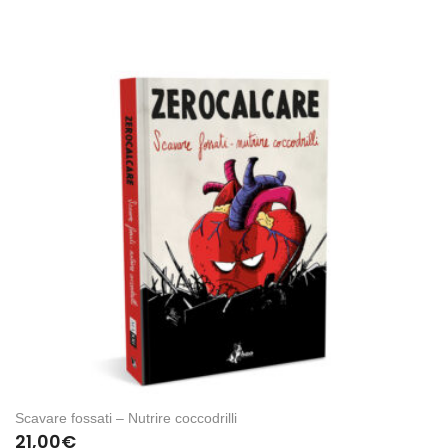
Scavare fossati – Nutrire coccodrilli
21,00
€