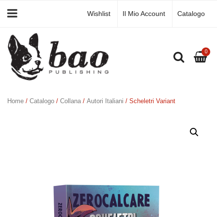
Wishlist
Il Mio Account
Catalogo
0
Home
/
Catalogo
/
Collana
/
Autori Italiani
/ Scheletri Variant