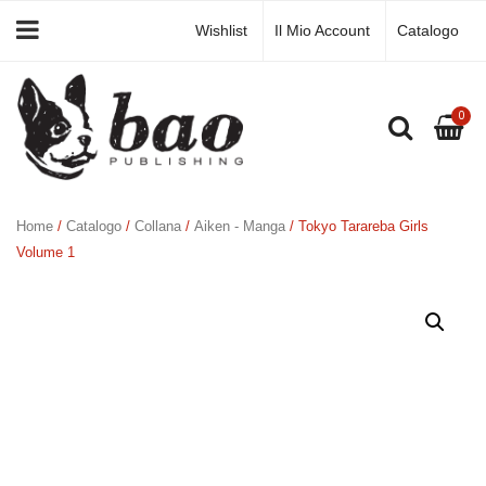
Wishlist
Il Mio Account
Catalogo
0
Home
/
Catalogo
/
Collana
/
Aiken - Manga
/ Tokyo Tarareba Girls
Volume 1