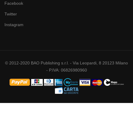
Facebook
Twitter
Instagram
© 2012-2020 BAO Publishing s.r.l. - Via Leopardi, 8 20123 Milano
- P.IVA: 06826980960