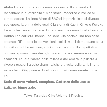
Akiko Higashimura
è una mangaka unica. Il suo modo di
raccontare la quotidianità è magistrale, moderno e ironico al
tempo stesso. La linea Aiken di BAO si impreziosisce di diverse
sue opere, la prima delle quali è la storia di Kaori, Rinko e Koyuki,
tre amiche trentenni che si domandano cosa manchi alla loro vita.
Hanno una carriera, hanno una sana vita sociale, ma non sono
sposate. Rifuggono le convenzioni sociali, ma si domandano se la
loro vita sarebbe migliore, se si uniformassero alle aspettative
comuni: sposarsi, fare dei figli, vivere una vita serena e senza
scossoni. La loro ricerca della felicità e dell’amore le porterà a
vivere situazioni a volte drammatiche e a volte esilaranti, in una
serie che in Giappone è di culto e di cui vi innamorerete come
noi.
Serie di nove volumi, completa. Cadenza delle uscite
italiane: bimestrale.
Tokyo Tarareba Girls Volume 1 Preview