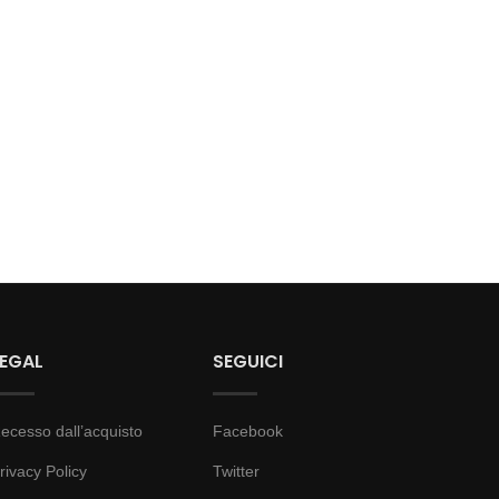
LEGAL
SEGUICI
ecesso dall’acquisto
Facebook
rivacy Policy
Twitter