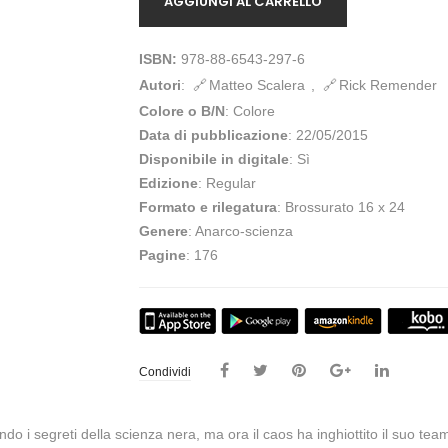
AGGIUNGI AL CARRELLO
ISBN:
978-88-6543-297-6
Autori
:
Matteo Scalera
,
Rick Remender
Colore o B/N
: Colore
Data di pubblicazione
: 22/05/2015
Disponibile in digitale
: Sì
Edizione
: Regular
Formato e rilegatura
: Brossurato 16 x 24
Genere
: Anarco-scienza
Pagine
: 176
Condividi
do i segreti della scienza nera, ma ora il caos ha inghiottito il suo tea