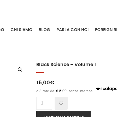
GO
CHI SIAMO
BLOG
PARLA CON NOI
FOREIGN R
Black Science – Volume 1
15,00
€
€ 5.00
Quantità