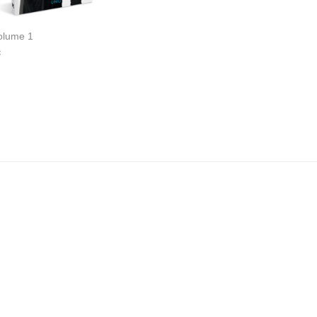
olume 1
€