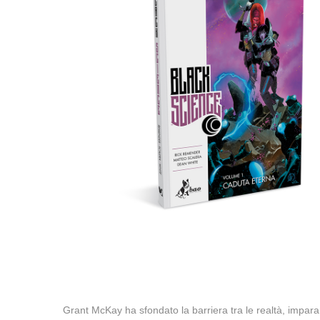
Grant McKay ha sfondato la barriera tra le realtà, imparan