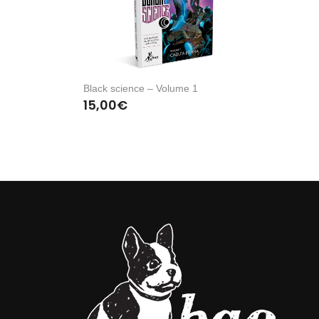
Black science – Volume 1
15,00
€