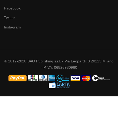
Facebook
Twitter
Instagram
© 2012-2020 BAO Publishing s.r.l. - Via Leopardi, 8 20123 Milano
- P.IVA: 06826980960