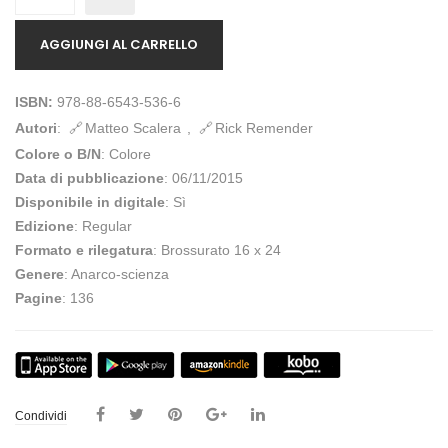
AGGIUNGI AL CARRELLO
ISBN:
978-88-6543-536-6
Autori
:
Matteo Scalera
,
Rick Remender
Colore o B/N
: Colore
Data di pubblicazione
: 06/11/2015
Disponibile in digitale
: Sì
Edizione
: Regular
Formato e rilegatura
: Brossurato 16 x 24
Genere
: Anarco-scienza
Pagine
: 136
Condividi