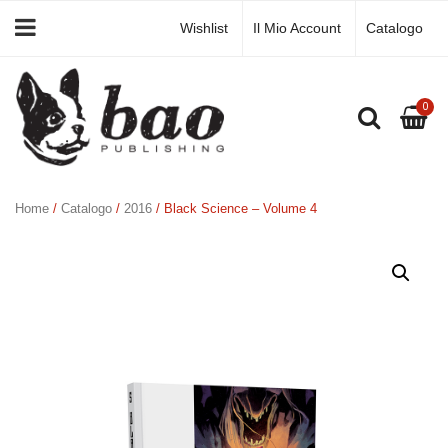
Wishlist
Il Mio Account
Catalogo
0
Home
/
Catalogo
/
2016
/ Black Science – Volume 4