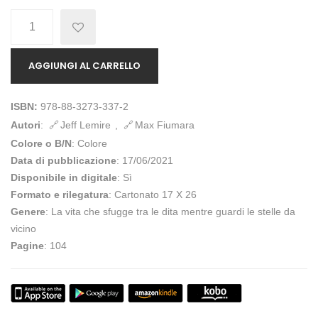
Quantità
AGGIUNGI AL CARRELLO
ISBN:
978-88-3273-337-2
Autori
:
Jeff Lemire
,
Max Fiumara
Colore o B/N
: Colore
Data di pubblicazione
: 17/06/2021
Disponibile in digitale
: Sì
Formato e rilegatura
: Cartonato 17 X 26
Genere
: La vita che sfugge tra le dita mentre guardi le stelle da
vicino
Pagine
: 104