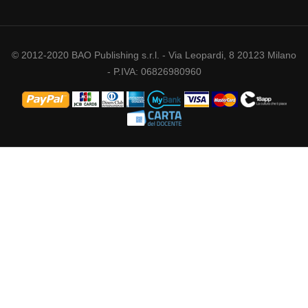
© 2012-2020 BAO Publishing s.r.l. - Via Leopardi, 8 20123 Milano
- P.IVA: 06826980960