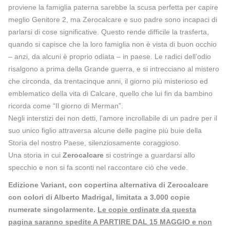
proviene la famiglia paterna sarebbe la scusa perfetta per capire
meglio Genitore 2, ma Zerocalcare e suo padre sono incapaci di
parlarsi di cose significative. Questo rende difficile la trasferta,
quando si capisce che la loro famiglia non è vista di buon occhio
– anzi, da alcuni è proprio odiata – in paese. Le radici dell’odio
risalgono a prima della Grande guerra, e si intrecciano al mistero
che circonda, da trentacinque anni, il giorno più misterioso ed
emblematico della vita di Calcare, quello che lui fin da bambino
ricorda come “Il giorno di Merman”.
Negli interstizi dei non detti, l’amore incrollabile di un padre per il
suo unico figlio attraversa alcune delle pagine più buie della
Storia del nostro Paese, silenziosamente coraggioso.
Una storia in cui
Zerocalcare
si costringe a guardarsi allo
specchio e non si fa sconti nel raccontare ciò che vede.
Edizione Variant, con copertina alternativa di Zerocalcare
con colori di Alberto Madrigal, limitata a 3.000 copie
numerate singolarmente.
Le copie ordinate da questa
pagina saranno spedite A PARTIRE DAL 15 MAGGIO e non