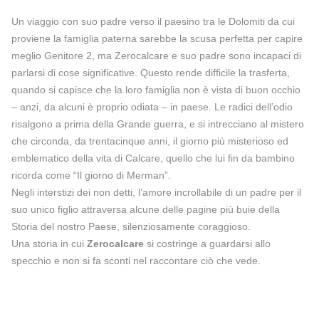
Un viaggio con suo padre verso il paesino tra le Dolomiti da cui
proviene la famiglia paterna sarebbe la scusa perfetta per capire
meglio Genitore 2, ma Zerocalcare e suo padre sono incapaci di
parlarsi di cose significative. Questo rende difficile la trasferta,
quando si capisce che la loro famiglia non è vista di buon occhio
– anzi, da alcuni è proprio odiata – in paese. Le radici dell’odio
risalgono a prima della Grande guerra, e si intrecciano al mistero
che circonda, da trentacinque anni, il giorno più misterioso ed
emblematico della vita di Calcare, quello che lui fin da bambino
ricorda come “Il giorno di Merman”.
Negli interstizi dei non detti, l’amore incrollabile di un padre per il
suo unico figlio attraversa alcune delle pagine più buie della
Storia del nostro Paese, silenziosamente coraggioso.
Una storia in cui
Zerocalcare
si costringe a guardarsi allo
specchio e non si fa sconti nel raccontare ciò che vede.