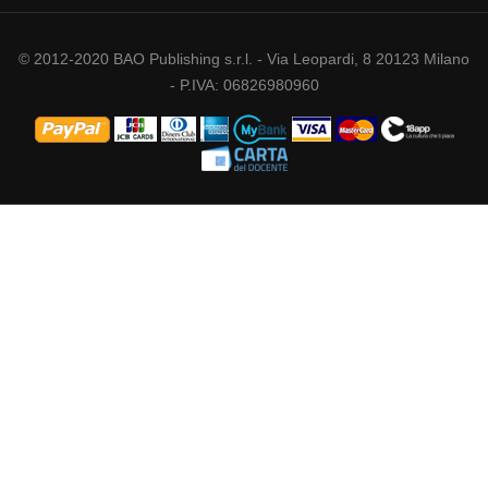
© 2012-2020 BAO Publishing s.r.l. - Via Leopardi, 8 20123 Milano
- P.IVA: 06826980960