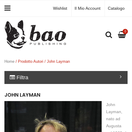
Wishlist
Il Mio Account
Catalogo
0
Home
/ Prodotto Autori / John Layman
Filtra
JOHN LAYMAN
John
Layman,
nato ad
Augusta