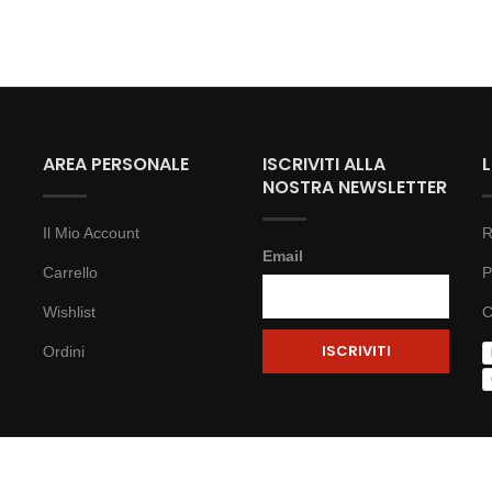
AREA PERSONALE
ISCRIVITI ALLA
NOSTRA NEWSLETTER
Il Mio Account
R
Email
Carrello
P
Wishlist
C
Ordini