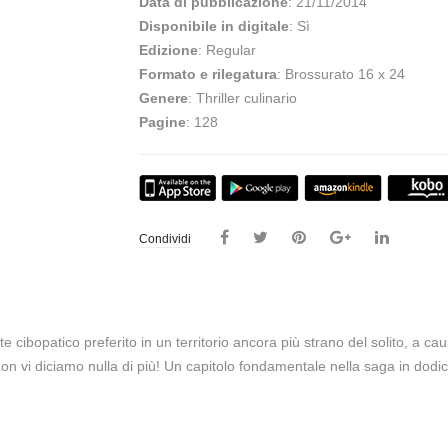
Data di pubblicazione
: 21/11/2014
Disponibile in digitale
: Sì
Edizione
: Regular
Formato e rilegatura
: Brossurato 16 x 24
Genere
: Thriller culinario
Pagine
: 128
Condividi
e cibopatico preferito in un territorio ancora più strano del solito, a ca
n vi diciamo nulla di più! Un capitolo fondamentale nella saga in dodic