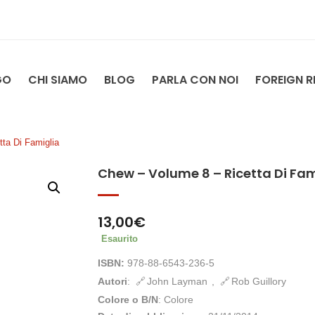
GO
CHI SIAMO
BLOG
PARLA CON NOI
FOREIGN R
ta Di Famiglia
Chew – Volume 8 – Ricetta Di Fam
13,00
€
Esaurito
ISBN:
978-88-6543-236-5
Autori
:
John Layman
,
Rob Guillory
Colore o B/N
: Colore