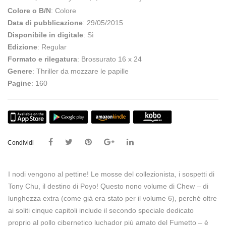
Colore o B/N
: Colore
Data di pubblicazione
: 29/05/2015
Disponibile in digitale
: Sì
Edizione
: Regular
Formato e rilegatura
: Brossurato 16 x 24
Genere
: Thriller da mozzare le papille
Pagine
: 160
Condividi
I nodi vengono al pettine! Le mosse del collezionista, i sospetti di
Tony Chu, il destino di Poyo! Questo nono volume di Chew – di
lunghezza extra (come già era stato per il volume 6), perché oltre
ai soliti cinque capitoli include il secondo speciale dedicato
proprio al pollo cibernetico luchador più amato del Fumetto – è