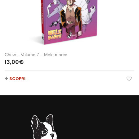
Chew – Volume 7 – Mele marce
13,00
€
SCOPRI