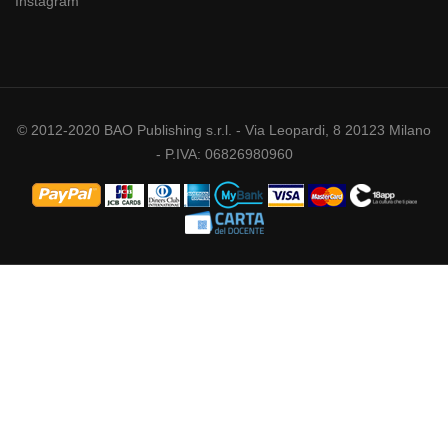
Instagram
© 2012-2020 BAO Publishing s.r.l. - Via Leopardi, 8 20123 Milano
- P.IVA: 06826980960