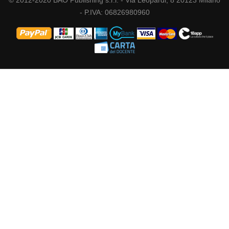
© 2012-2020 BAO Publishing s.r.l. - Via Leopardi, 8 20123 Milano
- P.IVA: 06826980960