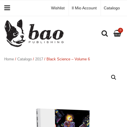
Wishlist
Il Mio Account
Catalogo
0
Home
/
Catalogo
/
2017
/ Black Science – Volume 6